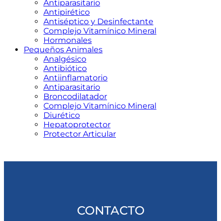
Antiparasitario
Antipirético
Antiséptico y Desinfectante
Complejo Vitamínico Mineral
Hormonales
Pequeños Animales
Analgésico
Antibiótico
Antiinflamatorio
Antiparasitario
Broncodilatador
Complejo Vitamínico Mineral
Diurético
Hepatoprotector
Protector Articular
CONTACTO